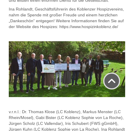
und leisten einen enormen Dienst für die Gesellschaft.
Ina Rohlandt, Geschäftsführerin des Koblenzer Hospizvereins,
nahm die Spende mit großer Freude und einem herzlichen
„Dankeschön“ entgegen! Weitere Informationen finden Sie auf
der Website des Hospizes:
https://www.hospizinkoblenz.de/
v.r.n.l.: Dr. Thomas Klose (LC Koblenz), Markus Menster (LC
Rhein/Mosel), Gabi Bister (LC Koblenz Sophie von La Roche),
Jürgen Scholz (LC Vallendar), Iris Schubert (FWS gGmbH),
Jürgen Kuhn (LC Koblenz Sophie von La Roche), Ina Rohlandt