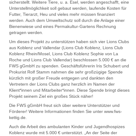
sicherstellt. Weitere Tiere, u. a. Esel, werden angeschafft, eine
Unterstellmöglichkeit soll gebaut werden, laufende Kosten für
Futter, Tierarzt, Heu und vieles mehr müssen finanziert
werden. Auch dem Umweltschutz soll durch die Anlage einer
Bienenwiese und eines Permakultur-Gartens Rechnung
getragen werden.
Um dieses Projekt zu unterstützen haben sich vier Lions Clubs
aus Koblenz und Vallendar (Lions Club Koblenz, Lions Club
Koblenz Rhein/Mosel, Lions Club Koblenz Sophie von La
Roche und Lions Club Vallendar) beschlossen 5.000 € an die
FWS gGmbH zu spenden. Geschäftsführerin Iris Schubert und
Prokurist Rolf Stamm nahmen die sehr großzügige Spende
kürzlich mit großer Freude entgegen und dankten den
Vertretern der Lions Clubs ganz herzlich im Namen der
Klient*innen und Mitarbeiter*innen. Diese Spende bringt dieses
Projekt seinem Ziel ein großes Stück näher!
Die FWS gGmbH freut sich über weitere Unterstützer und
Förderer! Weitere Informationen finden Sie unter
www.fws-
kettig.de
.
Auch die Arbeit des ambulanten Kinder und Jugendhospizes
Koblenz wurde mit 5.000 € unterstützt. „An der Seite der